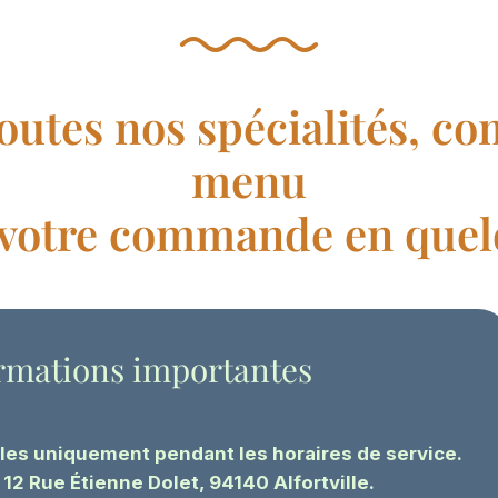
outes nos spécialités, co
menu
z votre commande en quelq
rmations importantes
s uniquement pendant les horaires de service.
: 12 Rue Étienne Dolet, 94140 Alfortville.