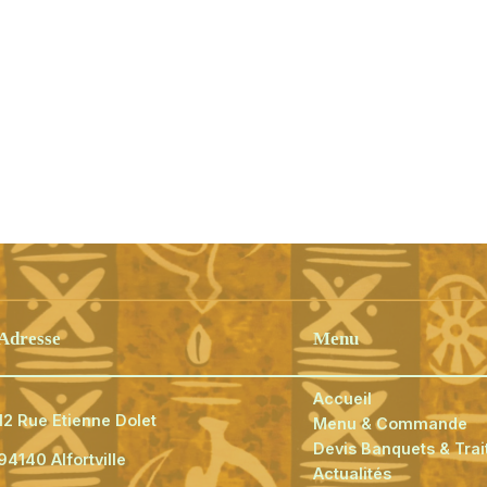
Adresse
Menu
Accueil
12 Rue Etienne Dolet
Menu & Commande
Devis Banquets & Trai
94140 Alfortville
Actualités