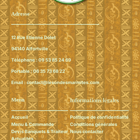
Adresse
12 Rue Etienne Dolet
94140 Alfortville
Téléphone :
09 53 85 24 69
Portable :
06 35 73 68 22
Email :
contact@lesondesmarmites.com
Informations légales
Menu
Accueil
Politique de confidentialité
Menu & Commande
Conditions générales
Devis Banquets & Traiteur
Nous contacter
Actualités