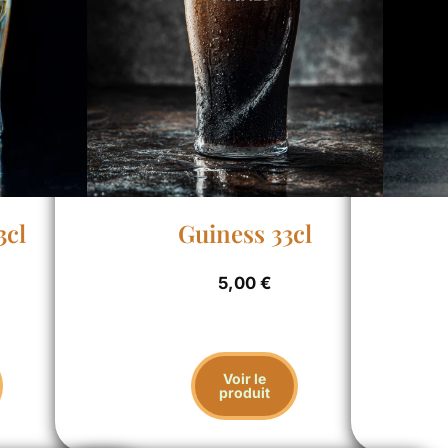
3cl
Guiness 33cl
5,00
€
Voir le
produit