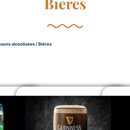
Bières
ssons alcoolisées
/ Bières