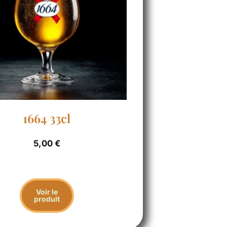
1664 33cl
5,00
€
Voir le
produit