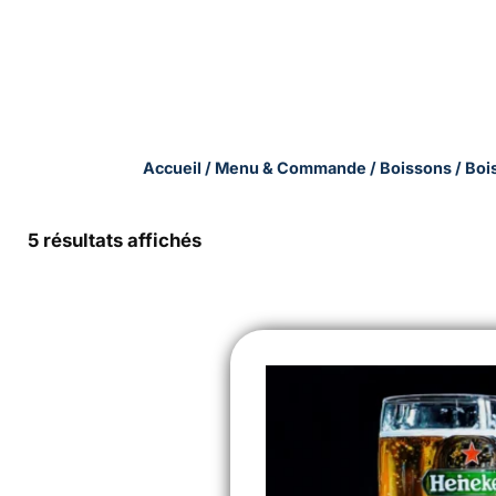
Accueil
/
Menu & Commande
/
Boissons
/
Boi
Trié
5 résultats affichés
par
prix
croissant