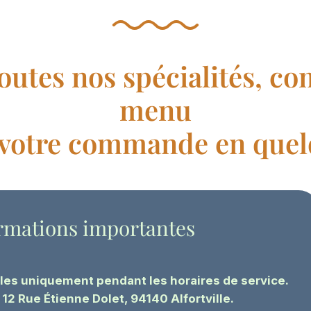
outes nos spécialités, co
menu
z votre commande en quelq
rmations importantes
s uniquement pendant les horaires de service.
: 12 Rue Étienne Dolet, 94140 Alfortville.