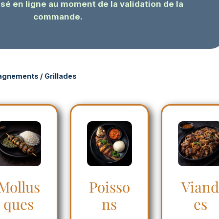
sé en ligne au moment de la validation de la
commande.
pagnements
/ Grillades
Mollus
Poisso
Vian
ques
ns
es