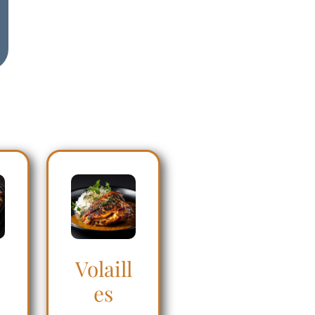
d
Volaill
es