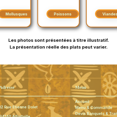
Mollusques
Poissons
Viande
Les photos sont présentées à titre illustratif.
La présentation réelle des plats peut varier.
Adresse
Menu
Accueil
12 Rue Etienne Dolet
Menu & Commande
Devis Banquets & Trai
94140 Alfortville