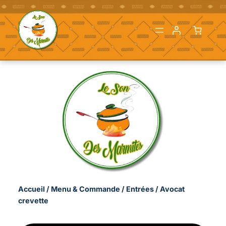
Aller
au
contenu
Accueil
/
Menu & Commande
/
Entrées
/ Avocat
crevette