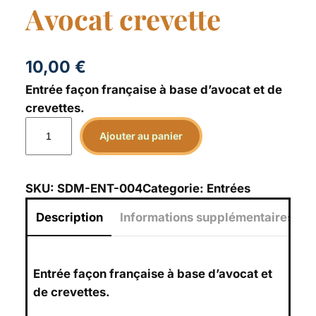
Avocat crevette
10,00
€
Entrée façon française à base d’avocat et de
crevettes.
q
Ajouter au panier
u
a
n
SKU:
SDM-ENT-004
Categorie:
Entrées
t
Description
Informations supplémentaires
i
t
é
d
Entrée façon française à base d’avocat et
e
de crevettes.
A