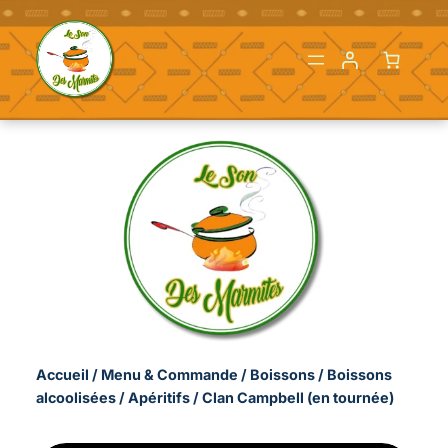
Aller
au
contenu
Accueil
/
Menu & Commande
/
Boissons
/
Boissons
alcoolisées
/
Apéritifs
/ Clan Campbell (en tournée)