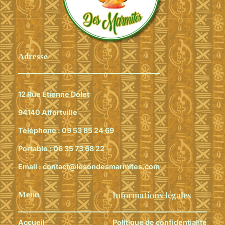
Adresse
12 Rue Etienne Dolet
94140 Alfortville
Téléphone :
09 53 85 24 69
Portable :
06 35 73 68 22
Email :
contact@lesondesmarmites.com
Informations légales
Menu
Accueil
Politique de confidentialité