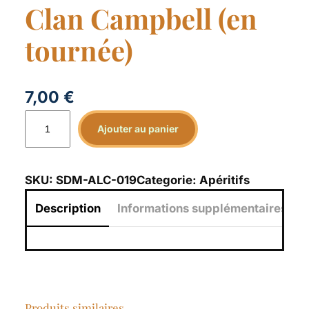
Clan Campbell (en
tournée)
7,00
€
q
Ajouter au panier
u
a
n
SKU:
SDM-ALC-019
Categorie:
Apéritifs
t
Description
Informations supplémentaires
i
t
é
d
e
C
Produits similaires