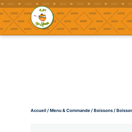
Aller
au
contenu
Accueil
/
Menu & Commande
/
Boissons
/
Boisson