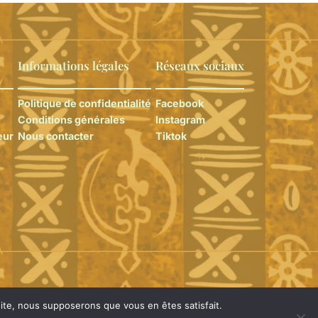
Informations légales
Réseaux sociaux
Politique de confidentialité
Facebook
Conditions générales
Instagram
eur
Nous contacter
Tiktok
 site, nous supposerons que vous en êtes satisfait.