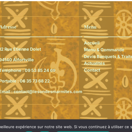
Adresse
Menu
Accueil
12 Rue Etienne Dolet
Menu & Commande
Devis Banquets & Trait
94140 Alfortville
Actualités
Contact
Téléphone :
09 53 85 24 69
Portable :
06 35 73 68 22
Email :
contact@lesondesmarmites.com
eilleure expérience sur notre site web. Si vous continuez à utiliser ce