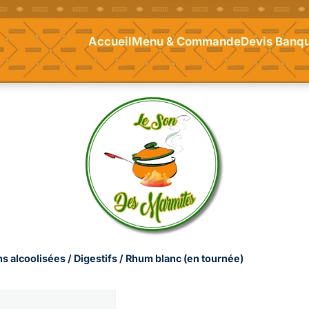
Accueil
Menu & Commande
Devis Banqu
s alcoolisées
/
Digestifs
/ Rhum blanc (en tournée)