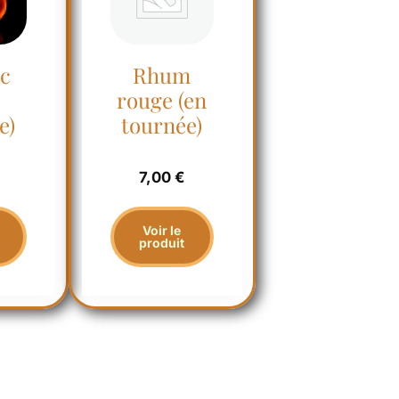
)
c
Rhum
rouge (en
e)
tournée)
7,00
€
Voir le
produit